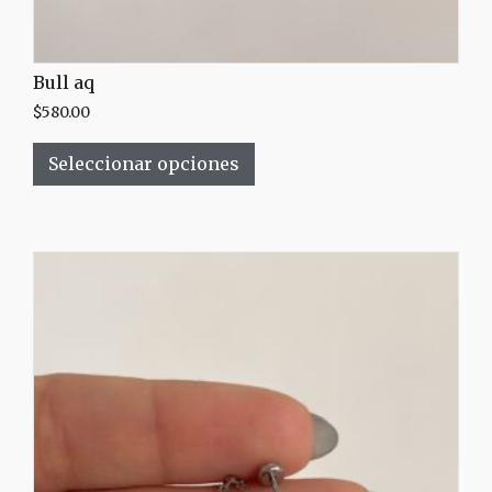
Bull aq
$
580.00
Seleccionar opciones