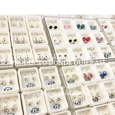
¡COMPRA ONLINE Y RECIBE TU
PRODUCTO DONDE QUIERAS!
+54 9 11 3355-5002
–
info@dochajoyaspormayor.com.ar