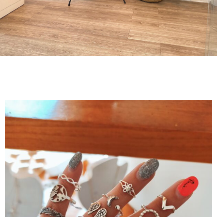
Abridores CyR
AB-1 AB-2 AB-3
Por unidad $5760- Por unidad $7470 - Por unidad $7970 5 docenas
$5320- 5 docenas $6890 - 5 docenas $7360 12 docenas $5100 - 12
docenas $6600 - 12 docenas $7050 30 docenas $5090- 30
docenas $6590 - 30 docenas $7040