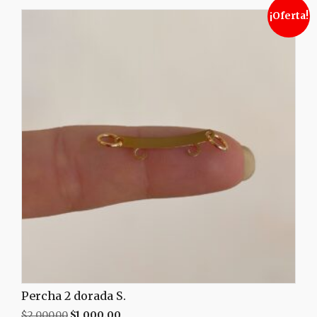
¡Oferta!
Percha 2 dorada S.
$
2,000.00
$
1,000.00