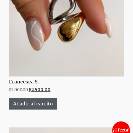
Francesca S.
$
5,000.00
$
2,500.00
Añadir al carrito
¡Oferta!