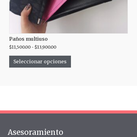
Paños multiuso
$
11,500.00
-
$
13,900.00
Seleccionar opciones
Asesoramiento