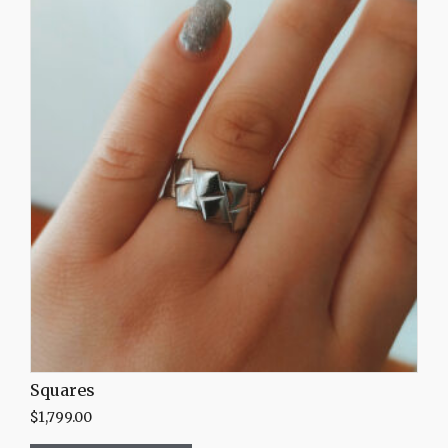
Squares
$
1,799.00